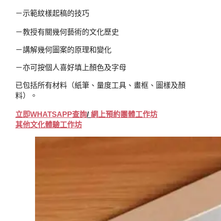
－示範紋樣起稿的技巧
－教授有關幾何藝術的文化歷史
－講解幾何圖案的原理和變化
－亦可按個人喜好填上顏色及字母
已包括所有材料（紙筆、量度工具、畫框、圖樣及顏
料）。
立即WHATSAPP查詢
/
網上
預約
團體工作坊
其他文化體驗工作坊