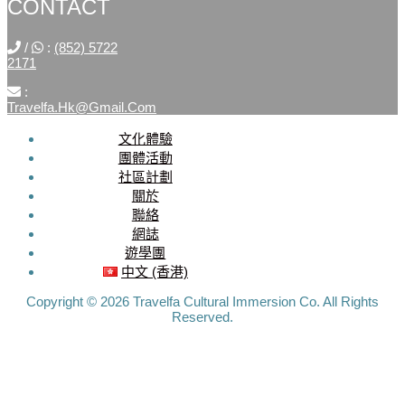
CONTACT
/
:
(852) 5722
2171
:
Travelfa.hk@gmail.com
文化體驗
SOCIAL
團體活動
社區計劃
MEDIA
關於
聯絡
Travelfa.hk
網誌
-----------------
遊學團
Travelfa.hk
中文 (香港)
Copyright © 2026 Travelfa Cultural Immersion Co. All Rights
Reserved.