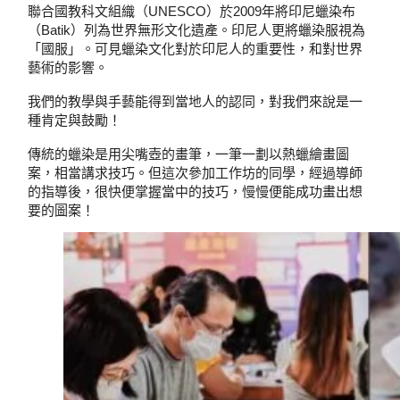
聯合國教科文組織（UNESCO）於2009年將印尼蠟染布
（Batik）列為世界無形文化遺產。印尼人更將蠟染服視為
「國服」。可見蠟染文化對於印尼人的重要性，和對世界
藝術的影響。
我們的教學與手藝能得到當地人的認同，對我們來說是一
種肯定與鼓勵！
傳統的蠟染是用尖嘴壺的畫筆，一筆一劃以熱蠟繪畫圖
案，相當講求技巧。但這次參加工作坊的同學，經過導師
的指導後，很快便掌握當中的技巧，慢慢便能成功畫出想
要的圖案！