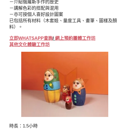
－介紹俄羅斯手作的歷史
－講解色彩的搭配與混用
－亦可按個人喜好設計圖案
已包括所有材料（木套娃、量度工具、畫筆、圖樣及顏
料）。
立即WHATSAPP查詢
/
網上
預約
團體工作坊
其他文化體驗工作坊
時長：1.5小時