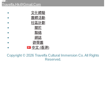
:
Travelfa.hk@gmail.com
文化體驗
SOCIAL
團體活動
社區計劃
MEDIA
關於
聯絡
Travelfa.hk
網誌
-----------------
遊學團
Travelfa.hk
中文 (香港)
Copyright © 2026 Travelfa Cultural Immersion Co. All Rights
Reserved.