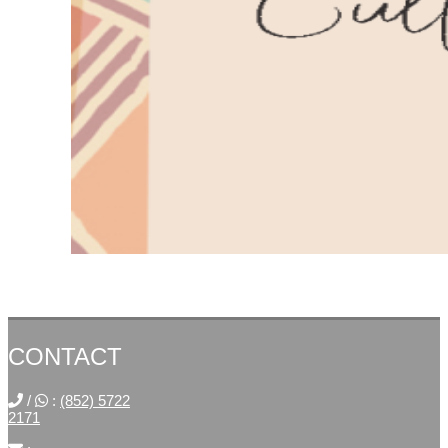
CONTACT
/
:
(852) 5722
2171