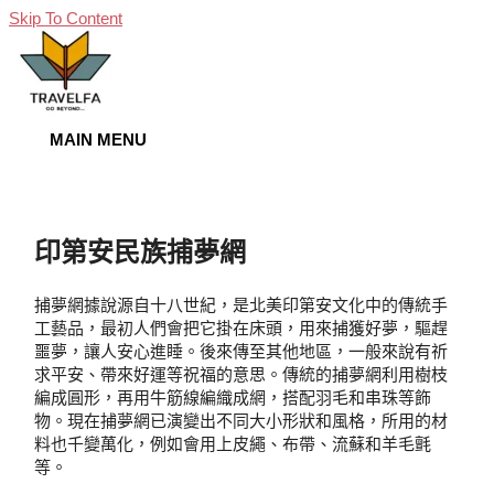
Skip To Content
MAIN MENU
印第安民族捕夢網
捕夢網據說源自十八世紀，是北美印第安文化中的傳統手
工藝品，最初人們會把它掛在床頭，用來捕獲好夢，驅趕
噩夢，讓人安心進睡。後來傳至其他地區，一般來說有祈
求平安、帶來好運等祝福的意思。傳統的捕夢網利用樹枝
編成圓形，再用牛筋線編織成網，搭配羽毛和串珠等飾
物。現在捕夢網已演變出不同大小形狀和風格，所用的材
料也千變萬化，例如會用上皮繩、布帶、流蘇和羊毛氈
等。