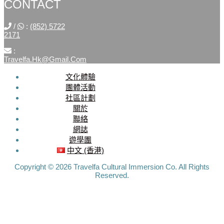
CONTACT
/
:
(852) 5722
2171
:
Travelfa.hk@gmail.com
文化體驗
SOCIAL
團體活動
社區計劃
MEDIA
關於
聯絡
Travelfa.hk
網誌
-----------------
遊學團
Travelfa.hk
中文 (香港)
Copyright © 2026 Travelfa Cultural Immersion Co. All Rights
Reserved.