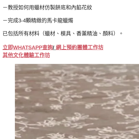
－教授如何用蠟材仿製餅底和內餡花紋
－完成3-4顆精緻的馬卡龍蠟燭
已包括所有材料（蠟材、模具、香薰精油、顏料）。
立即WHATSAPP查詢
/
網上
預約
團體工作坊
其他文化體驗工作坊