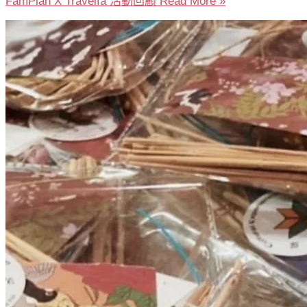
FamPlan X Travelfa 活動回顧
Read More »