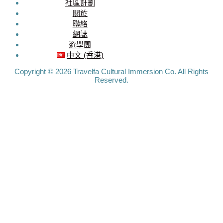
社區計劃
MEDIA
關於
聯絡
Travelfa.hk
網誌
-----------------
遊學團
Travelfa.hk
中文 (香港)
Copyright © 2026 Travelfa Cultural Immersion Co. All Rights
Reserved.