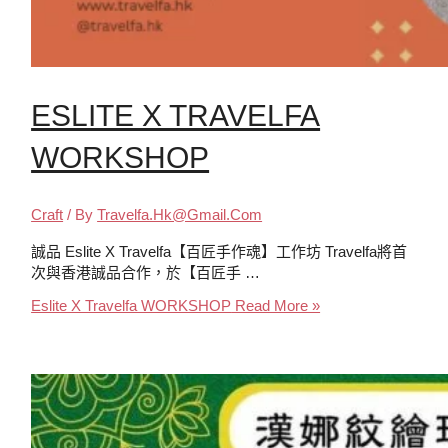
ESLITE X TRAVELFA
WORKSHOP
Craft
/ By
Travelfa.hk@gmail.com
誠品 Eslite X Travelfa【百匠手作魂】工作坊 Travelfa將首
次與香港誠品合作，於【百匠手 …
Eslite X Travelfa WORKSHOP
Read More »