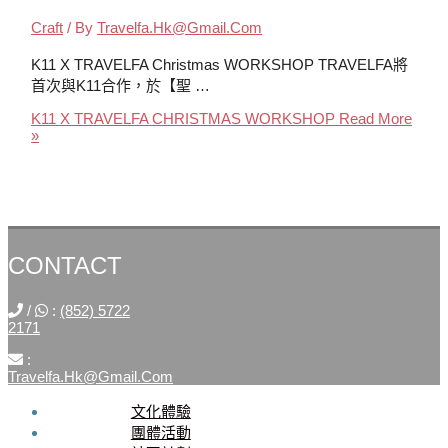
Craft
/ By
Travelfa.hk@gmail.com
K11 X TRAVELFA Christmas WORKSHOP TRAVELFA將
首次與K11合作，於【聖 …
K11 X TRAVELFA CHRISTMAS WORKSHOP
Read More
»
CONTACT
/
:
(852) 5722
2171
:
Travelfa.hk@gmail.com
文化體驗
SOCIAL
團體活動