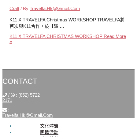
Craft
/ By
Travelfa.hk@gmail.com
K11 X TRAVELFA Christmas WORKSHOP TRAVELFA將
首次與K11合作，於【聖 …
K11 X TRAVELFA CHRISTMAS WORKSHOP
Read More
»
CONTACT
/
:
(852) 5722
2171
:
Travelfa.hk@gmail.com
文化體驗
SOCIAL
團體活動