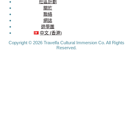
社區計劃
MEDIA
關於
聯絡
Travelfa.hk
網誌
-----------------
遊學團
Travelfa.hk
中文 (香港)
Copyright © 2026 Travelfa Cultural Immersion Co. All Rights
Reserved.