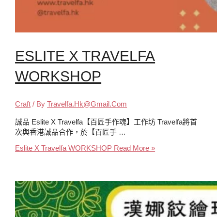
ESLITE X TRAVELFA
WORKSHOP
Craft
/ By
Travelfa.hk@gmail.com
誠品 Eslite X Travelfa【百匠手作魂】工作坊 Travelfa將首
次與香港誠品合作，於【百匠手 …
Eslite X Travelfa WORKSHOP
Read More »