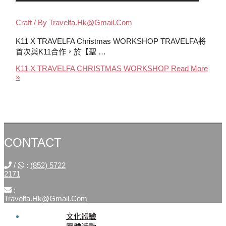
Craft
/ By
Travelfa.hk@gmail.com
K11 X TRAVELFA Christmas WORKSHOP TRAVELFA將
首次與K11合作，於【聖 …
K11 X TRAVELFA CHRISTMAS WORKSHOP
Read More
»
CONTACT
/
:
(852) 5722
2171
:
Travelfa.hk@gmail.com
文化體驗