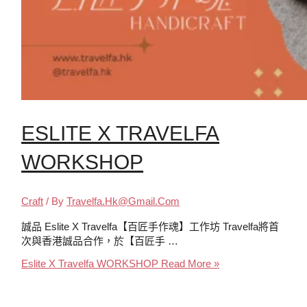
ESLITE X TRAVELFA
WORKSHOP
Craft
/ By
Travelfa.hk@gmail.com
誠品 Eslite X Travelfa【百匠手作魂】工作坊 Travelfa將首
次與香港誠品合作，於【百匠手 …
Eslite X Travelfa WORKSHOP
Read More »