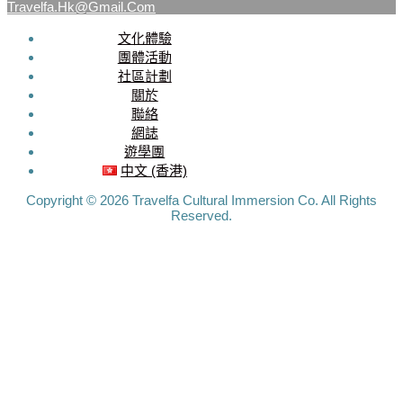
Travelfa.hk@gmail.com
文化體驗
SOCIAL
團體活動
社區計劃
MEDIA
關於
聯絡
Travelfa.hk
網誌
-----------------
遊學團
Travelfa.hk
中文 (香港)
Copyright © 2026 Travelfa Cultural Immersion Co. All Rights
Reserved.