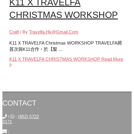
K11 X TRAVELFA
CHRISTMAS WORKSHOP
Craft
/ By
Travelfa.hk@gmail.com
K11 X TRAVELFA Christmas WORKSHOP TRAVELFA將
首次與K11合作，於【聖 …
K11 X TRAVELFA CHRISTMAS WORKSHOP
Read More
»
CONTACT
/
:
(852) 5722
2171
: