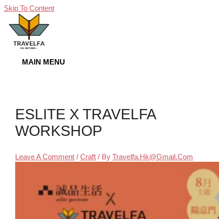
Skip To Content
MAIN MENU
ESLITE X TRAVELFA
WORKSHOP
Leave A Comment
/
Craft
/ By
Travelfa.hk@gmail.com