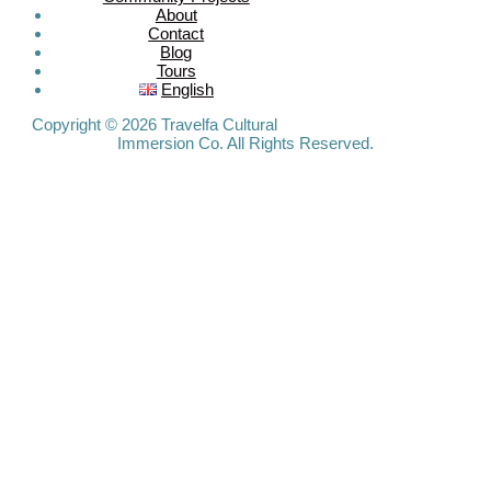
About
MEDIA
Contact
Blog
Tours
Travelfa.hk
English
-----------------
Travelfa.hk
Copyright © 2026 Travelfa Cultural
Immersion Co. All Rights Reserved.