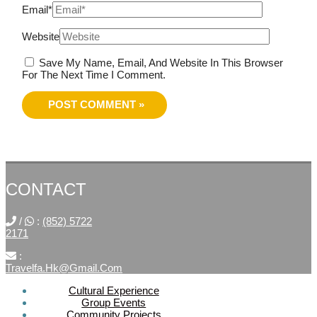
Email*
Website
Save My Name, Email, And Website In This Browser
For The Next Time I Comment.
CONTACT
/
:
(852) 5722
2171
:
Travelfa.hk@gmail.com
Cultural Experience
Group Events
SOCIAL
Community Projects