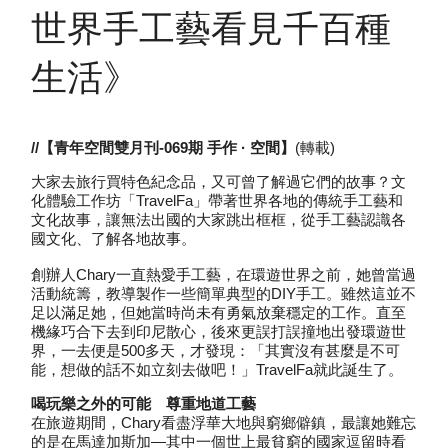
世界手工藝看見千百種
生活》
//【青年空間雙月刊-069期 手作 · 空間】
(轉載)
大家去旅行買特色紀念品，又可曾了解過它們的故事？文
化體驗工作坊「TravelFa」帶著世界各地的傳統手工藝和
文化故事，讓無法出國的大家跳出框框，從手工藝認識各
國文化、了解各地故事。
創辦人Chary一直熱愛手工藝，在環遊世界之前，她曾當過
活動統籌，教導製作一些簡單典型的DIY手工。雖然這並不
足以滿足她，但她當時尚未有勇氣放棄穩定的工作。直至
機緣巧合下去到印尼散心，後來更誤打誤撞地出發環遊世
界，一去便是500多天，才發現：「其實沒有甚麼是不可
能，想做的話不如立刻去做吧！」TravelFa就此誕生了。
喝玩樂之外的可能 尊重地道工藝
在旅遊期間，Chary看盡浮華大地與窮鄉僻鎮，最讓她難忘
的是在馬達加斯加—其中一個世上最貧窮的國家逗留時看