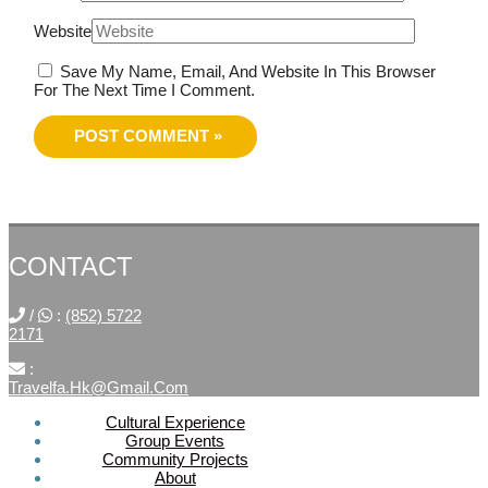
Website
Save My Name, Email, And Website In This Browser
For The Next Time I Comment.
CONTACT
/
:
(852) 5722
2171
:
Travelfa.hk@gmail.com
Cultural Experience
Group Events
SOCIAL
Community Projects
About
MEDIA