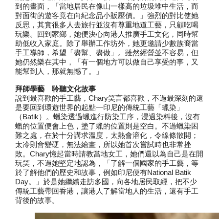
到的畫面，「當地居民在像山一樣高的垃圾堆中生活，而
對面街的遊客竟在向紀念品小販壓價。」強烈的對比使她
反思，其實很多人去旅行並沒有尊重地道工藝，只顧吃喝
玩樂。回到家鄉，她便決心向港人推廣手工文化，同時幫
助低收入家庭。除了舉辦工作坊外，她更邀請少數族裔當
手工導師，希望「盡幫、盡做」。雖然經營並不容易，但
她仍然樂在其中，「有一個地方可以做自己享受的事，又
能幫到人，那就無憾了。」
拜師學藝 聆聽文化故事
說到最喜歡的手工藝，Chary笑言都喜歡，不過最深刻的還
是要回到環遊世界的起點—印尼的傳統工藝「蠟染」
（Batik）。蠟染透過蠟進行防染工序，浸過染料後，沒有
蠟的位置便會上色，塗了蠟的位置則是空白。不過蠟染困
難之處，在於十分講求溫度，太熱會溶化，令線條散開；
太冷則會變硬，無法繪畫，所以她首次嘗試時也非常挫
敗。Chary憶起當時請教當地女工，她們還以為自己是在開
玩笑，不過她堅定地認為，「了解一個國家的手工藝，等
於了解他們的歷史和故事，例如印尼便有National Batik
Day。」於是她繼續走訪多國，向各地居民取經，把不少
傳統工藝帶回香港，讓港人了解當地人的生活，還有手工
背後的故事。