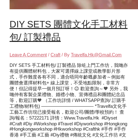
DIY SETS 團體文化手工材料
包/ 訂製禮品
Leave A Comment
/
Craft
/ By
Travelfa.hk@gmail.com
DIY SETS 手工材料包/ 訂製禮品 除咗上門工作坊，我哋亦
有提供團體材料包，大家可選擇線上課堂或教學影片形
式，手作難度各有不同，適合唔同年齡嘅參加者～例如有
團體會選擇材料包+ 線上課堂，不受地點限制，非常方
便！但記得提早一個月預訂呀！😉 歡迎查詢～🧡 另外，我
哋仲有客製企業禮物、婚禮小物、宣傳禮品和團體紀念品
等，歡迎訂購🧡 （工作坊詳情 / WHATSAPP查詢/ 訂購手
工禮物/材料包) ———————————- *Travelfa文化手
工藝工作坊現已接受報名，歡迎公司/團體/學校預約！ 查
詢/報名：57222171 詳情：www.travelfa.hk #diyset
#craft #diy #workshop #travel #diyworkshop #hongkong
#hongkongworkshop #hkworkshop #crafthk #手作 #手作
香港 #手工藝 #工藝 #diy禮物 #傳統文化 #文化工作坊 #文