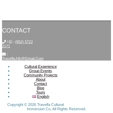
CONTACT
/
:
(852) 5722
2171
:
Travelfa.hk@gmail.com
Cultural Experience
Group Events
SOCIAL
Community Projects
About
MEDIA
Contact
Blog
Tours
Travelfa.hk
English
-----------------
Travelfa.hk
Copyright © 2026 Travelfa Cultural
Immersion Co. All Rights Reserved.