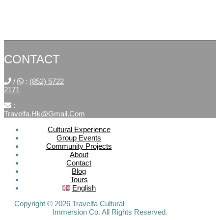
CONTACT
/
:
(852) 5722
2171
:
Travelfa.hk@gmail.com
Cultural Experience
Group Events
SOCIAL
Community Projects
About
MEDIA
Contact
Blog
Tours
Travelfa.hk
English
-----------------
Travelfa.hk
Copyright © 2026 Travelfa Cultural
Immersion Co. All Rights Reserved.