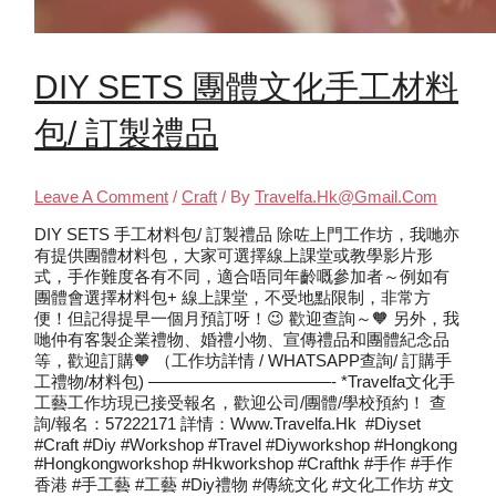
DIY SETS 團體文化手工材料
包/ 訂製禮品
Leave A Comment
/
Craft
/ By
Travelfa.hk@gmail.com
DIY SETS 手工材料包/ 訂製禮品 除咗上門工作坊，我哋亦
有提供團體材料包，大家可選擇線上課堂或教學影片形
式，手作難度各有不同，適合唔同年齡嘅參加者～例如有
團體會選擇材料包+ 線上課堂，不受地點限制，非常方
便！但記得提早一個月預訂呀！😉 歡迎查詢～🧡 另外，我
哋仲有客製企業禮物、婚禮小物、宣傳禮品和團體紀念品
等，歡迎訂購🧡 （工作坊詳情 / WHATSAPP查詢/ 訂購手
工禮物/材料包) ———————————- *Travelfa文化手
工藝工作坊現已接受報名，歡迎公司/團體/學校預約！ 查
詢/報名：57222171 詳情：www.travelfa.hk #diyset
#craft #diy #workshop #travel #diyworkshop #hongkong
#hongkongworkshop #hkworkshop #crafthk #手作 #手作
香港 #手工藝 #工藝 #diy禮物 #傳統文化 #文化工作坊 #文