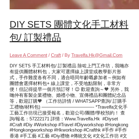
DIY SETS 團體文化手工材料
包/ 訂製禮品
Leave A Comment
/
Craft
/ By
Travelfa.hk@gmail.com
DIY SETS 手工材料包/ 訂製禮品 除咗上門工作坊，我哋亦
有提供團體材料包，大家可選擇線上課堂或教學影片形
式，手作難度各有不同，適合唔同年齡嘅參加者～例如有
團體會選擇材料包+ 線上課堂，不受地點限制，非常方
便！但記得提早一個月預訂呀！😉 歡迎查詢～🧡 另外，我
哋仲有客製企業禮物、婚禮小物、宣傳禮品和團體紀念品
等，歡迎訂購🧡 （工作坊詳情 / WHATSAPP查詢/ 訂購手
工禮物/材料包) ———————————- *Travelfa文化手
工藝工作坊現已接受報名，歡迎公司/團體/學校預約！ 查
詢/報名：57222171 詳情：www.travelfa.hk #diyset
#craft #diy #workshop #travel #diyworkshop #hongkong
#hongkongworkshop #hkworkshop #crafthk #手作 #手作
香港 #手工藝 #工藝 #diy禮物 #傳統文化 #文化工作坊 #文