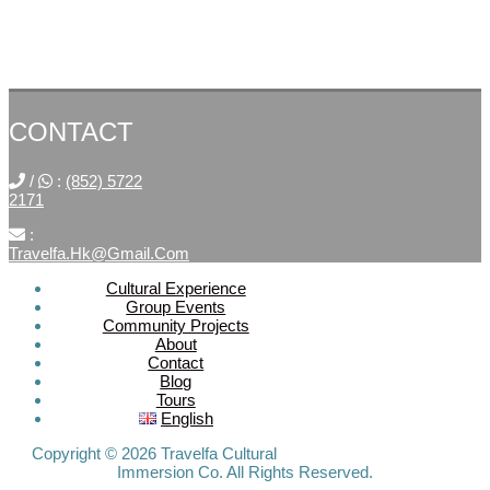
CONTACT
/
:
(852) 5722
2171
:
Travelfa.hk@gmail.com
Cultural Experience
Group Events
SOCIAL
Community Projects
About
MEDIA
Contact
Blog
Tours
Travelfa.hk
English
-----------------
Travelfa.hk
Copyright © 2026 Travelfa Cultural
Immersion Co. All Rights Reserved.