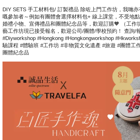
DIY SETS 手工材料包/ 訂製禮品 除咗上門工作坊
嘅參加者～例如有團體會選擇材料包+ 線上課堂，不受地點
婚禮小物、宣傳禮品和團體紀念品等，歡迎訂購🧡 （工作坊詳情 /
藝工作坊現已接受報名，歡迎公司/團體/學校預約！ 查詢/報名：57222171 
#diyworkshop #hongkong #hongkongworkshop 
驗課程 #體驗班 #工作坊 #非物質文化遺產 #旅遊 #團體工作坊 
團體紀念品