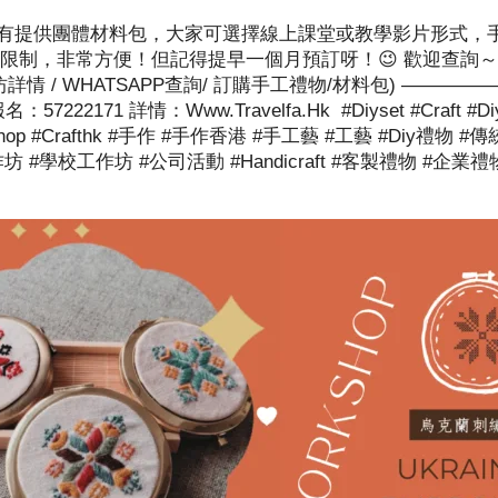
，我哋亦有提供團體材料包，大家可選擇線上課堂或教學影片形式
限制，非常方便！但記得提早一個月預訂呀！😉 歡迎查詢～
 WHATSAPP查詢/ 訂購手工禮物/材料包) ———————
詳情：www.travelfa.hk #diyset #craft #diy #w
#hkworkshop #crafthk #手作 #手作香港 #手工藝 #工藝 #di
#學校工作坊 #公司活動 #handicraft #客製禮物 #企業禮