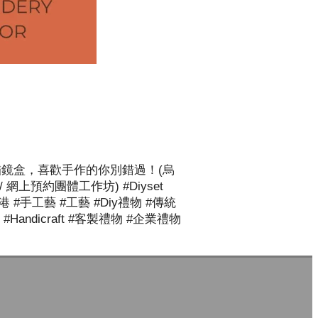
克蘭刺繡鏡盒，喜歡手作的你別錯過！(烏
網上預約團體工作坊) #diyset
作 #手作香港 #手工藝 #工藝 #diy禮物 #傳統
ndicraft #客製禮物 #企業禮物