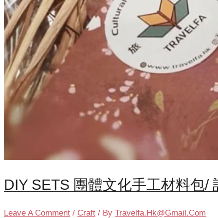
DIY SETS 團體文化手工材料包/
Leave A Comment
/
Craft
/ By
Travelfa.hk@gmail.com