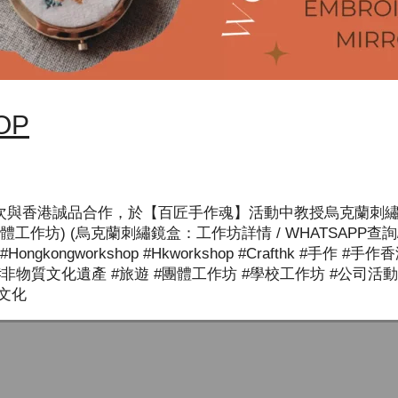
OP
ravelfa將首次與香港誠品合作，於【百匠手作魂】活動中教授烏
工作坊) (烏克蘭刺繡鏡盒：工作坊詳情 / WHATSAPP查詢/ 
ngkong #hongkongworkshop #hkworkshop #crafthk #手
非物質文化遺產 #旅遊 #團體工作坊 #學校工作坊 #公司活動 #ha
界文化