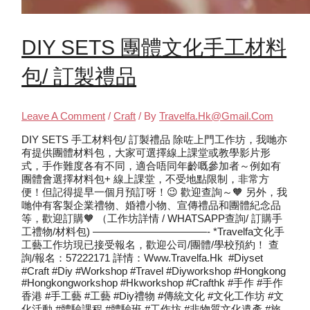
DIY SETS 團體文化手工材料
包/ 訂製禮品
Leave A Comment
/
Craft
/ By
Travelfa.hk@gmail.com
DIY SETS 手工材料包/ 訂製禮品 除咗上門工作坊，我哋亦
有提供團體材料包，大家可選擇線上課堂或教學影片形
式，手作難度各有不同，適合唔同年齡嘅參加者～例如有
團體會選擇材料包+ 線上課堂，不受地點限制，非常方
便！但記得提早一個月預訂呀！😉 歡迎查詢～🧡 另外，我
哋仲有客製企業禮物、婚禮小物、宣傳禮品和團體紀念品
等，歡迎訂購🧡 （工作坊詳情 / WHATSAPP查詢/ 訂購手
工禮物/材料包) ———————————- *Travelfa文化手
工藝工作坊現已接受報名，歡迎公司/團體/學校預約！ 查
詢/報名：57222171 詳情：www.travelfa.hk #diyset
#craft #diy #workshop #travel #diyworkshop #hongkong
#hongkongworkshop #hkworkshop #crafthk #手作 #手作
香港 #手工藝 #工藝 #diy禮物 #傳統文化 #文化工作坊 #文
化活動 #體驗課程 #體驗班 #工作坊 #非物質文化遺產 #旅