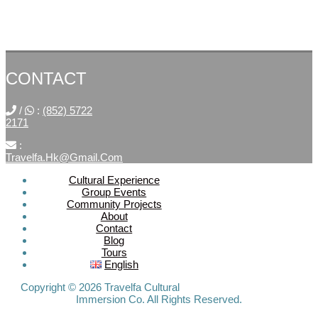
CONTACT
/
:
(852) 5722
2171
:
Travelfa.hk@gmail.com
Cultural Experience
Group Events
SOCIAL
Community Projects
About
MEDIA
Contact
Blog
Tours
Travelfa.hk
English
-----------------
Travelfa.hk
Copyright © 2026 Travelfa Cultural
Immersion Co. All Rights Reserved.